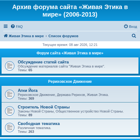
Архив форума сайта «Живая Этика в
мире» (2006-2013)
FAQ
Вход
П
Живая Этика в мире
Список форумов
о
Текущее время: 08 авг 2026, 12:21
и
Форум сайта «Живая Этика в мире»
с
Обсуждение статей сайта
к
Обсуждение материалов сайта "Живая Этика в мире".
Темы:
65
Рериховское Движение
Агни Йога
Рериховское Движение, Держава Рерихов, Живая Этика.
Темы:
369
Строитель Новой Страны
Законы Новой Страны, Общественное устройство Новой Страны.
Темы:
89
Свободная тематика
Различная тематика.
Темы:
263