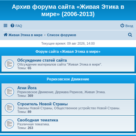
Архив форума сайта «Живая Этика в
мире» (2006-2013)
FAQ
Вход
П
Живая Этика в мире
Список форумов
о
Текущее время: 09 авг 2026, 14:00
и
Форум сайта «Живая Этика в мире»
с
Обсуждение статей сайта
к
Обсуждение материалов сайта "Живая Этика в мире".
Темы:
65
Рериховское Движение
Агни Йога
Рериховское Движение, Держава Рерихов, Живая Этика.
Темы:
369
Строитель Новой Страны
Законы Новой Страны, Общественное устройство Новой Страны.
Темы:
89
Свободная тематика
Различная тематика.
Темы:
263