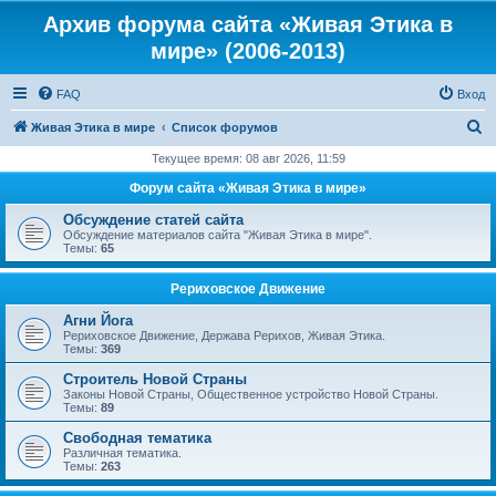
Архив форума сайта «Живая Этика в
мире» (2006-2013)
FAQ
Вход
П
Живая Этика в мире
Список форумов
о
Текущее время: 08 авг 2026, 11:59
и
Форум сайта «Живая Этика в мире»
с
Обсуждение статей сайта
к
Обсуждение материалов сайта "Живая Этика в мире".
Темы:
65
Рериховское Движение
Агни Йога
Рериховское Движение, Держава Рерихов, Живая Этика.
Темы:
369
Строитель Новой Страны
Законы Новой Страны, Общественное устройство Новой Страны.
Темы:
89
Свободная тематика
Различная тематика.
Темы:
263