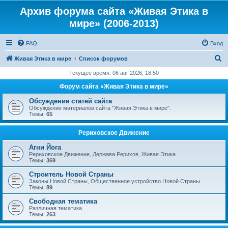
Архив форума сайта «Живая Этика в
мире» (2006-2013)
FAQ
Вход
П
Живая Этика в мире
Список форумов
о
Текущее время: 06 авг 2026, 18:50
и
Форум сайта «Живая Этика в мире»
с
Обсуждение статей сайта
к
Обсуждение материалов сайта "Живая Этика в мире".
Темы:
65
Рериховское Движение
Агни Йога
Рериховское Движение, Держава Рерихов, Живая Этика.
Темы:
369
Строитель Новой Страны
Законы Новой Страны, Общественное устройство Новой Страны.
Темы:
89
Свободная тематика
Различная тематика.
Темы:
263