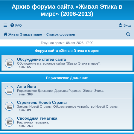
Архив форума сайта «Живая Этика в
мире» (2006-2013)
FAQ
Вход
П
Живая Этика в мире
Список форумов
о
Текущее время: 08 авг 2026, 17:00
и
Форум сайта «Живая Этика в мире»
с
Обсуждение статей сайта
к
Обсуждение материалов сайта "Живая Этика в мире".
Темы:
65
Рериховское Движение
Агни Йога
Рериховское Движение, Держава Рерихов, Живая Этика.
Темы:
369
Строитель Новой Страны
Законы Новой Страны, Общественное устройство Новой Страны.
Темы:
89
Свободная тематика
Различная тематика.
Темы:
263