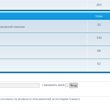
е
ы
Т
263
м
е
ы
ТЕМЫ
м
ы
Т
33
ериховской тематике
е
м
Т
140
ы
е
м
Т
68
ы
е
м
Т
62
ы
е
м
ы
|
Запомнить меня
й (основано на активности пользователей за последние 5 минут)