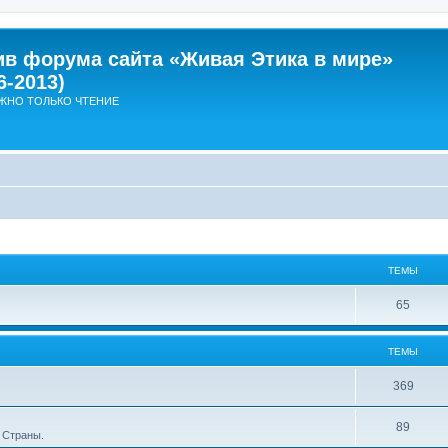
ив форума сайта «Живая Этика в мире»
6-2013)
ЖНО ТОЛЬКО ЧТЕНИЕ
ТЕМЫ
Т
65
е
ТЕМЫ
м
ы
Т
369
е
Т
89
 Страны.
м