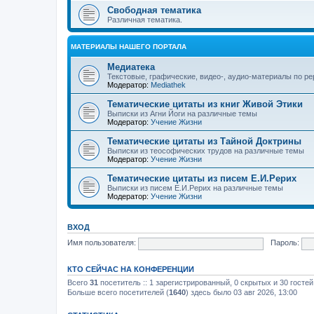
Свободная тематика
Различная тематика.
МАТЕРИАЛЫ НАШЕГО ПОРТАЛА
Медиатека
Текстовые, графические, видео-, аудио-материалы по р
Модератор:
Mediathek
Тематические цитаты из книг Живой Этики
Выписки из Агни Йоги на различные темы
Модератор:
Учение Жизни
Тематические цитаты из Тайной Доктрины
Выписки из теософических трудов на различные темы
Модератор:
Учение Жизни
Тематические цитаты из писем Е.И.Рерих
Выписки из писем Е.И.Рерих на различные темы
Модератор:
Учение Жизни
ВХОД
Имя пользователя:
Пароль:
КТО СЕЙЧАС НА КОНФЕРЕНЦИИ
Всего
31
посетитель :: 1 зарегистрированный, 0 скрытых и 30 госте
Больше всего посетителей (
1640
) здесь было 03 авг 2026, 13:00