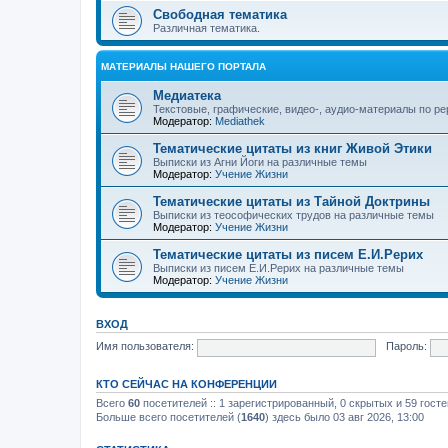
Свободная тематика
Различная тематика.
МАТЕРИАЛЫ НАШЕГО ПОРТАЛА
Медиатека
Текстовые, графические, видео-, аудио-материалы по р
Модератор:
Mediathek
Тематические цитаты из книг Живой Этики
Выписки из Агни Йоги на различные темы
Модератор:
Учение Жизни
Тематические цитаты из Тайной Доктрины
Выписки из теософических трудов на различные темы
Модератор:
Учение Жизни
Тематические цитаты из писем Е.И.Рерих
Выписки из писем Е.И.Рерих на различные темы
Модератор:
Учение Жизни
ВХОД
Имя пользователя:
Пароль:
КТО СЕЙЧАС НА КОНФЕРЕНЦИИ
Всего
60
посетителей :: 1 зарегистрированный, 0 скрытых и 59 гост
Больше всего посетителей (
1640
) здесь было 03 авг 2026, 13:00