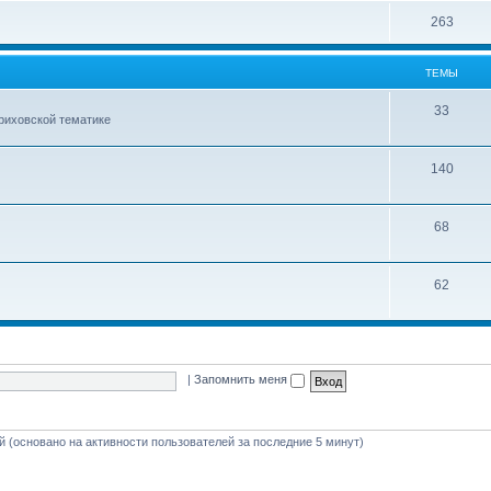
е
ы
Т
263
м
е
ы
ТЕМЫ
м
ы
Т
33
ериховской тематике
е
м
Т
140
ы
е
м
Т
68
ы
е
м
Т
62
ы
е
м
ы
|
Запомнить меня
ей (основано на активности пользователей за последние 5 минут)