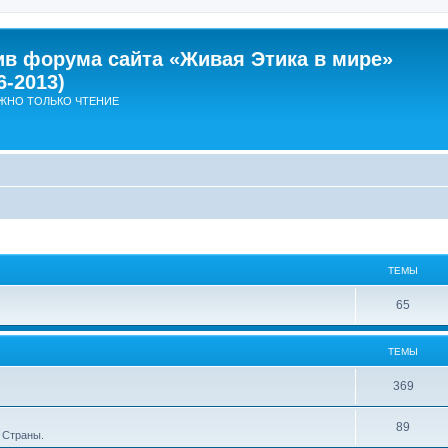
ив форума сайта «Живая Этика в мире»
6-2013)
ЖНО ТОЛЬКО ЧТЕНИЕ
ТЕМЫ
Т
65
е
ТЕМЫ
м
ы
Т
369
е
Т
89
 Страны.
м