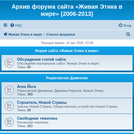
Архив форума сайта «Живая Этика в
мире» (2006-2013)
FAQ
Вход
П
Живая Этика в мире
Список форумов
о
Текущее время: 10 авг 2026, 03:58
и
Форум сайта «Живая Этика в мире»
с
Обсуждение статей сайта
к
Обсуждение материалов сайта "Живая Этика в мире".
Темы:
65
Рериховское Движение
Агни Йога
Рериховское Движение, Держава Рерихов, Живая Этика.
Темы:
369
Строитель Новой Страны
Законы Новой Страны, Общественное устройство Новой Страны.
Темы:
89
Свободная тематика
Различная тематика.
Темы:
263