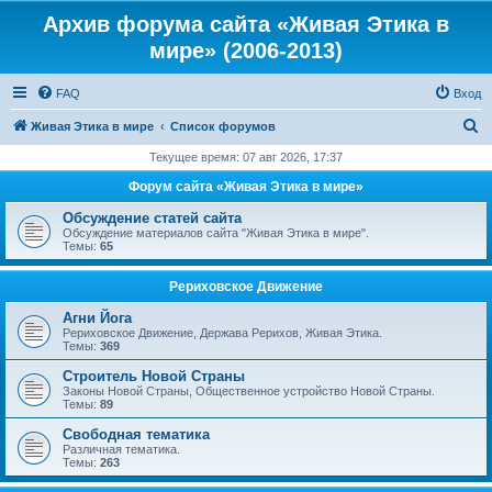
Архив форума сайта «Живая Этика в
мире» (2006-2013)
FAQ
Вход
П
Живая Этика в мире
Список форумов
о
Текущее время: 07 авг 2026, 17:37
и
Форум сайта «Живая Этика в мире»
с
Обсуждение статей сайта
к
Обсуждение материалов сайта "Живая Этика в мире".
Темы:
65
Рериховское Движение
Агни Йога
Рериховское Движение, Держава Рерихов, Живая Этика.
Темы:
369
Строитель Новой Страны
Законы Новой Страны, Общественное устройство Новой Страны.
Темы:
89
Свободная тематика
Различная тематика.
Темы:
263