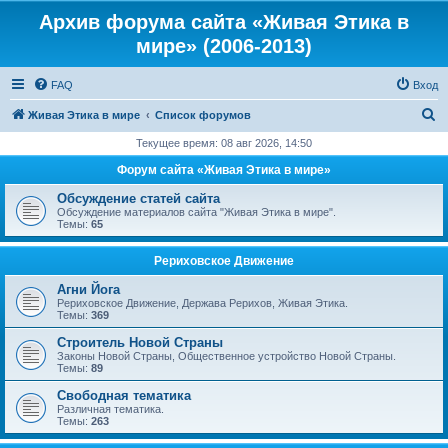
Архив форума сайта «Живая Этика в
мире» (2006-2013)
FAQ
Вход
П
Живая Этика в мире
Список форумов
о
Текущее время: 08 авг 2026, 14:50
и
Форум сайта «Живая Этика в мире»
с
Обсуждение статей сайта
к
Обсуждение материалов сайта "Живая Этика в мире".
Темы:
65
Рериховское Движение
Агни Йога
Рериховское Движение, Держава Рерихов, Живая Этика.
Темы:
369
Строитель Новой Страны
Законы Новой Страны, Общественное устройство Новой Страны.
Темы:
89
Свободная тематика
Различная тематика.
Темы:
263