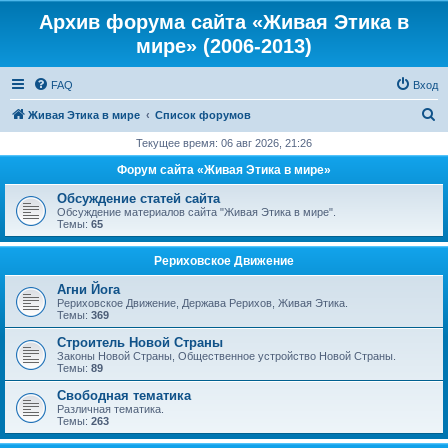
Архив форума сайта «Живая Этика в
мире» (2006-2013)
FAQ
Вход
П
Живая Этика в мире
Список форумов
о
Текущее время: 06 авг 2026, 21:26
и
Форум сайта «Живая Этика в мире»
с
Обсуждение статей сайта
к
Обсуждение материалов сайта "Живая Этика в мире".
Темы:
65
Рериховское Движение
Агни Йога
Рериховское Движение, Держава Рерихов, Живая Этика.
Темы:
369
Строитель Новой Страны
Законы Новой Страны, Общественное устройство Новой Страны.
Темы:
89
Свободная тематика
Различная тематика.
Темы:
263