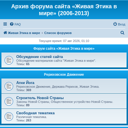
Архив форума сайта «Живая Этика в
мире» (2006-2013)
FAQ
Вход
П
Живая Этика в мире
Список форумов
о
Текущее время: 07 авг 2026, 01:10
и
Форум сайта «Живая Этика в мире»
с
Обсуждение статей сайта
к
Обсуждение материалов сайта "Живая Этика в мире".
Темы:
65
Рериховское Движение
Агни Йога
Рериховское Движение, Держава Рерихов, Живая Этика.
Темы:
369
Строитель Новой Страны
Законы Новой Страны, Общественное устройство Новой Страны.
Темы:
89
Свободная тематика
Различная тематика.
Темы:
263