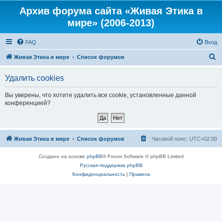
Архив форума сайта «Живая Этика в
мире» (2006-2013)
FAQ
Вход
П
Живая Этика в мире
Список форумов
о
Удалить cookies
и
с
Вы уверены, что хотите удалить все cookie, установленные данной
конференцией?
к
Живая Этика в мире
Список форумов
Часовой пояс:
UTC+02:00
Создано на основе
phpBB
® Forum Software © phpBB Limited
Русская поддержка phpBB
Конфиденциальность
|
Правила