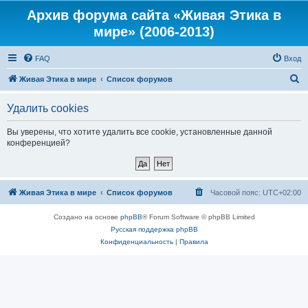
Архив форума сайта «Живая Этика в
мире» (2006-2013)
FAQ
Вход
П
Живая Этика в мире
Список форумов
о
Удалить cookies
и
с
Вы уверены, что хотите удалить все cookie, установленные данной
конференцией?
к
Живая Этика в мире
Список форумов
Часовой пояс:
UTC+02:00
Создано на основе
phpBB
® Forum Software © phpBB Limited
Русская поддержка phpBB
Конфиденциальность
|
Правила