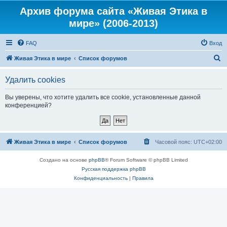
Архив форума сайта «Живая Этика в
мире» (2006-2013)
FAQ
Вход
П
Живая Этика в мире
Список форумов
о
Удалить cookies
и
с
Вы уверены, что хотите удалить все cookie, установленные данной
конференцией?
к
Живая Этика в мире
Список форумов
Часовой пояс:
UTC+02:00
Создано на основе
phpBB
® Forum Software © phpBB Limited
Русская поддержка phpBB
Конфиденциальность
|
Правила