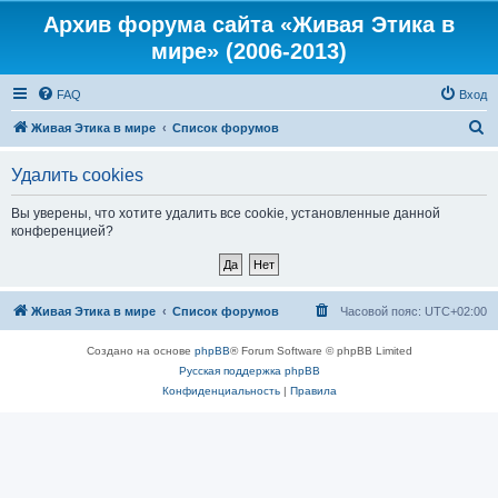
Архив форума сайта «Живая Этика в
мире» (2006-2013)
FAQ
Вход
П
Живая Этика в мире
Список форумов
о
Удалить cookies
и
с
Вы уверены, что хотите удалить все cookie, установленные данной
конференцией?
к
Живая Этика в мире
Список форумов
Часовой пояс:
UTC+02:00
Создано на основе
phpBB
® Forum Software © phpBB Limited
Русская поддержка phpBB
Конфиденциальность
|
Правила