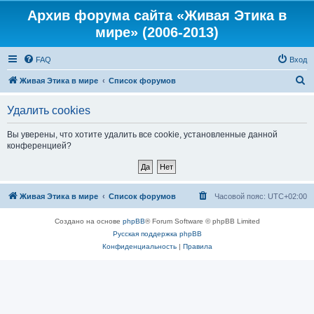
Архив форума сайта «Живая Этика в
мире» (2006-2013)
FAQ
Вход
П
Живая Этика в мире
Список форумов
о
Удалить cookies
и
с
Вы уверены, что хотите удалить все cookie, установленные данной
конференцией?
к
Живая Этика в мире
Список форумов
Часовой пояс:
UTC+02:00
Создано на основе
phpBB
® Forum Software © phpBB Limited
Русская поддержка phpBB
Конфиденциальность
|
Правила