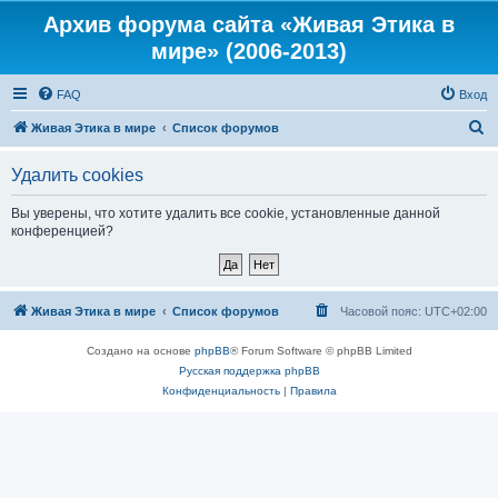
Архив форума сайта «Живая Этика в
мире» (2006-2013)
FAQ
Вход
П
Живая Этика в мире
Список форумов
о
Удалить cookies
и
с
Вы уверены, что хотите удалить все cookie, установленные данной
конференцией?
к
Живая Этика в мире
Список форумов
Часовой пояс:
UTC+02:00
Создано на основе
phpBB
® Forum Software © phpBB Limited
Русская поддержка phpBB
Конфиденциальность
|
Правила