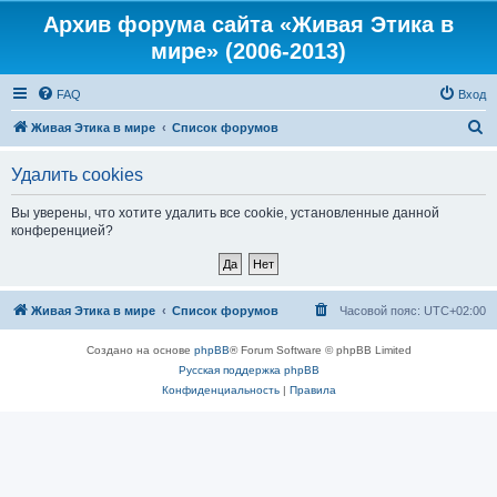
Архив форума сайта «Живая Этика в
мире» (2006-2013)
FAQ
Вход
П
Живая Этика в мире
Список форумов
о
Удалить cookies
и
с
Вы уверены, что хотите удалить все cookie, установленные данной
конференцией?
к
Живая Этика в мире
Список форумов
Часовой пояс:
UTC+02:00
Создано на основе
phpBB
® Forum Software © phpBB Limited
Русская поддержка phpBB
Конфиденциальность
|
Правила