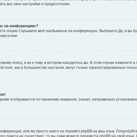
ить все свои настройки и предпочтения.
час на конференции»?
дёте опцию
Скрывать моё пребывание на конференции
. Выберите
Да
, и вы 
зователем.
вому поясу, а не к тому, в котором находитесь вы. В этом случае измените в 
овой пояс, как и большинство настроек, могут только зарегистрированные пол
ое!
о время отображается по-прежнему неверное, значит, неправильно установле
онференции, или же просто никто не перевёл phpBB на ваш язык. Попробуйт
вого пакета не существует, то вы сами можете перевести phpBB на свой язы