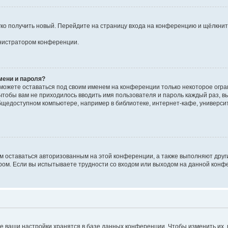
егко получить новый. Перейдите на страницу входа на конференцию и щёлкни
инистратором конференции.
мени и пароля?
сможете оставаться под своим именем на конференции только некоторое огран
 чтобы вам не приходилось вводить имя пользователя и пароль каждый раз, 
щедоступном компьютере, например в библиотеке, интернет-кафе, университе
ам оставаться авторизованным на этой конференции, а также выполняют друг
ом. Если вы испытываете трудности со входом или выходом на данной конфе
е ваши настройки хранятся в базе данных конференции. Чтобы изменить их,