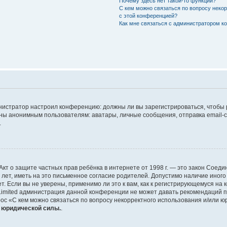
Почему здесь нет такой-то функции?
С кем можно связаться по вопросу неко
с этой конференцией?
Как мне связаться с администратором 
дминистратор настроил конференцию: должны ли вы зарегистрироваться, чтобы
 анонимным пользователям: аватары, личные сообщения, отправка email-сооб
.
 или Акт о защите частных прав ребёнка в интернете от 1998 г. — это закон Со
т, иметь на это письменное согласие родителей. Допустимо наличие иного
 Если вы не уверены, применимо ли это к вам, как к регистрирующемуся на 
Limited администрация данной конференции не может давать рекомендаций 
ос «С кем можно связаться по вопросу некорректного использования и/или ю
т юридической силы.
.