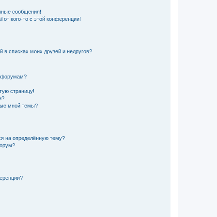
чные сообщения!
 от кого-то с этой конференции!
й в списках моих друзей и недругов?
и форумам?
стую страницу!
и?
ные мной темы?
ься на определённую тему?
форум?
ференции?