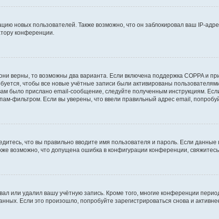
ию новых пользователей. Также возможно, что он заблокировал ваш IP-адре
атору конференции.
они верны, то возможны два варианта. Если включена поддержка COPPA и при 
уется, чтобы все новые учётные записи были активированы пользователями
ам было прислано email-сообщение, следуйте полученным инструкциям. Если
пам-фильтром. Если вы уверены, что ввели правильный адрес email, попробу
едитесь, что вы правильно вводите имя пользователя и пароль. Если данные
Также возможно, что допущена ошибка в конфигурации конференции, свяжитес
вал или удалил вашу учётную запись. Кроме того, многие конференции перио
ных. Если это произошло, попробуйте зарегистрироваться снова и активнее 