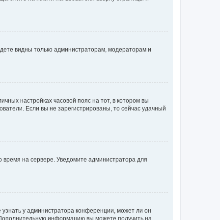
будете видны только администраторам, модераторам и
личных настройках часовой пояс на тот, в котором вы
ьзователи. Если вы не зарегистрированы, то сейчас удачный
но время на сервере. Уведомите администратора для
е узнать у администратора конференции, может ли он
к. Дополнительную информацию вы можете получить на