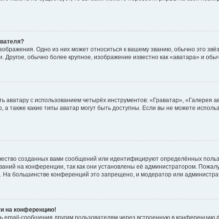
ователя?
зображения. Одно из них может относиться к вашему званию, обычно это звёзд
. Другое, обычно более крупное, изображение известно как «аватара» и обы
ь аватару с использованием четырёх инструментов: «Граватар», «Галерея а
, а также какие типы аватар могут быть доступны. Если вы не можете испол
чество созданных вами сообщений или идентифицируют определённых польз
аний на конференции, так как они установлены её администратором. Пожал
е. На большинстве конференций это запрещено, и модератор или администра
ти на конференцию!
ь email-сообщения другим пользователям через встроенную в конференцию ф