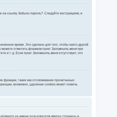
те на ссылку
Забыли пароль?
. Следуйте инструкциям, и
иченное время. Это сделано для того, чтобы никто другой
вы можете отметить флажком пункт
Запомнить меня
при
те и т. д. Если пункт
Запомнить меня
отсутствует, это
ие функции, такие как отслеживание прочитанных
ренции, возможно, удаление cookies может помочь.
 щёлкните на имени пользователя вверху страницы и