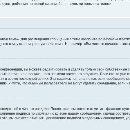
ь злоупотребления почтовой системой анонимными пользователями.
овая тема». Для размещения сообщения в теме щёлкните по кнопке «Ответит
ится внизу страниц форума или темы. Например: «Вы можете начинать темы»
конференции, вы можете редактировать и удалять только свои собственные 
ько в течение ограниченного времени после его создания. Если кто-то уже 
дату и время последней из них. Эта надпись не появляется, если сообщение 
ию. Учтите, что обычные пользователи не могут удалить сообщение, если на 
создать её в личном разделе. После этого вы можете отметить флажком пун
обавление подписи по умолчанию ко всем вашим сообщениям, сделав соотве
а это, вы сможете отменить добавление подписи в отдельных сообщениях, у