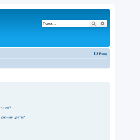
Поиск
Расширенный по
Вход
 в них?
 разные цвета?