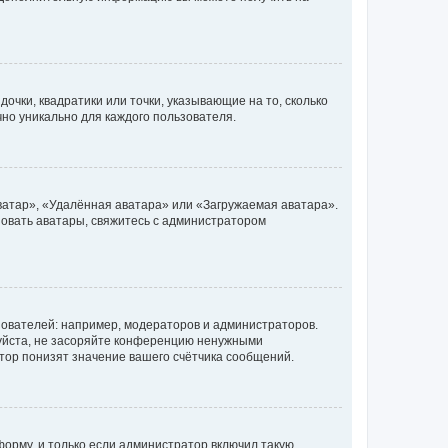
очки, квадратики или точки, указывающие на то, сколько
чно уникально для каждого пользователя.
ватар», «Удалённая аватара» или «Загружаемая аватара».
ьзовать аватары, свяжитесь с администратором
ователей: например, модераторов и администраторов.
уйста, не засоряйте конференцию ненужными
тор понизят значение вашего счётчика сообщений.
орму, и только если администратор включил такую