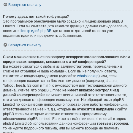
Вернуться к началу
Почему здесь нет такой-то функции?
Это программное обеспечение было создано и лицензировано phpBB
Limited. Если вы считаете, что какая-то функция должна быть добавлена,
посетите
Центр идей phpBB
, где можно отдать свой голос за уже
поданные идеи или предложить собственные.
Вернуться к началу
С кем можно связаться по вопросу некорректного использования и/или
юридических вопросов, связанных с этой конференцией?
Вы можете связаться с любым из администраторов, перечисленных в
списке на странице «Наша команда». Если вы не получили ответа,
свяжитесь с владельцем домена (сделайте
whois lookup
) или, если
конференция находится на бесплатном домене (например, chat.ru,
Yahoo!, free.fr, f2s.com и т. п.), с руководством или техподдержкой данного
домена. Учтите, что phpBB Limited
не имеет никакого контроля над
данной конференцией
и не может нести никакой ответственности за то,
кем и как данная конференция используется. Не обращайтесь к phpBB
Limited по юридическим вопросам (о приостановке работы конференции,
ответственности за неё и т. д.), которые
не относятся напрямую
к сайту
phpBB.com или которые частично относятся к программному
обеспечению phpBB Limited. Если же вы всё-таки пошлёте email в адрес
phpBB Limited об использовании данной конференции
третьей стороной
,
то не ждите подробного письма, или вы можете вообще не получить