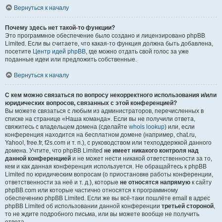
Вернуться к началу
Почему здесь нет такой-то функции?
Это программное обеспечение было создано и лицензировано phpBB
Limited. Если вы считаете, что какая-то функция должна быть добавлена,
посетите
Центр идей phpBB
, где можно отдать свой голос за уже
поданные идеи или предложить собственные.
Вернуться к началу
С кем можно связаться по вопросу некорректного использования и/или
юридических вопросов, связанных с этой конференцией?
Вы можете связаться с любым из администраторов, перечисленных в
списке на странице «Наша команда». Если вы не получили ответа,
свяжитесь с владельцем домена (сделайте
whois lookup
) или, если
конференция находится на бесплатном домене (например, chat.ru,
Yahoo!, free.fr, f2s.com и т. п.), с руководством или техподдержкой данного
домена. Учтите, что phpBB Limited
не имеет никакого контроля над
данной конференцией
и не может нести никакой ответственности за то,
кем и как данная конференция используется. Не обращайтесь к phpBB
Limited по юридическим вопросам (о приостановке работы конференции,
ответственности за неё и т. д.), которые
не относятся напрямую
к сайту
phpBB.com или которые частично относятся к программному
обеспечению phpBB Limited. Если же вы всё-таки пошлёте email в адрес
phpBB Limited об использовании данной конференции
третьей стороной
,
то не ждите подробного письма, или вы можете вообще не получить