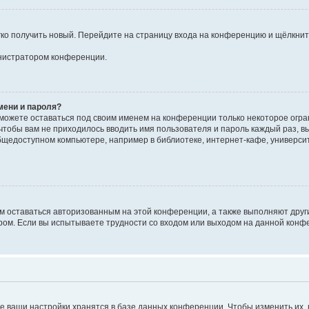
егко получить новый. Перейдите на страницу входа на конференцию и щёлкни
инистратором конференции.
мени и пароля?
сможете оставаться под своим именем на конференции только некоторое огран
 чтобы вам не приходилось вводить имя пользователя и пароль каждый раз, 
щедоступном компьютере, например в библиотеке, интернет-кафе, университе
ам оставаться авторизованным на этой конференции, а также выполняют друг
ом. Если вы испытываете трудности со входом или выходом на данной конфе
е ваши настройки хранятся в базе данных конференции. Чтобы изменить их,