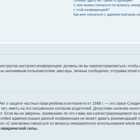
Почему здесь нет такой-то функции?
С кем можно связаться по вопросу неко
с этой конференцией?
Как мне связаться с администратором 
дминистратор настроил конференцию: должны ли вы зарегистрироваться, чтобы
 анонимным пользователям: аватары, личные сообщения, отправка email-сооб
.
 или Акт о защите частных прав ребёнка в интернете от 1998 г. — это закон Со
т, иметь на это письменное согласие родителей. Допустимо наличие иного
 Если вы не уверены, применимо ли это к вам, как к регистрирующемуся на 
Limited администрация данной конференции не может давать рекомендаций 
ос «С кем можно связаться по вопросу некорректного использования и/или ю
т юридической силы.
.