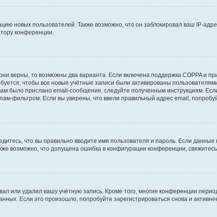
ию новых пользователей. Также возможно, что он заблокировал ваш IP-адре
атору конференции.
они верны, то возможны два варианта. Если включена поддержка COPPA и при 
уется, чтобы все новые учётные записи были активированы пользователями
ам было прислано email-сообщение, следуйте полученным инструкциям. Если
пам-фильтром. Если вы уверены, что ввели правильный адрес email, попробу
едитесь, что вы правильно вводите имя пользователя и пароль. Если данные
Также возможно, что допущена ошибка в конфигурации конференции, свяжитес
вал или удалил вашу учётную запись. Кроме того, многие конференции перио
ных. Если это произошло, попробуйте зарегистрироваться снова и активнее 