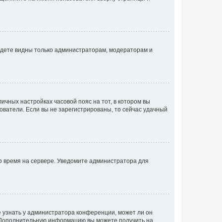
будете видны только администраторам, модераторам и
личных настройках часовой пояс на тот, в котором вы
ьзователи. Если вы не зарегистрированы, то сейчас удачный
но время на сервере. Уведомите администратора для
е узнать у администратора конференции, может ли он
к. Дополнительную информацию вы можете получить на