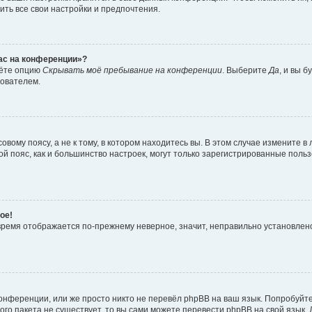
ить все свои настройки и предпочтения.
час на конференции»?
дёте опцию
Скрывать моё пребывание на конференции
. Выберите
Да
, и вы 
зователем.
вому поясу, а не к тому, в котором находитесь вы. В этом случае измените в 
овой пояс, как и большинство настроек, могут только зарегистрированные пол
ое!
о время отображается по-прежнему неверное, значит, неправильно установле
онференции, или же просто никто не перевёл phpBB на ваш язык. Попробуйт
вого пакета не существует, то вы сами можете перевести phpBB на свой язы