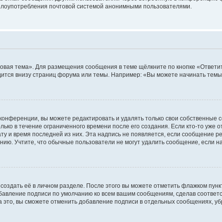
ь злоупотребления почтовой системой анонимными пользователями.
овая тема». Для размещения сообщения в теме щёлкните по кнопке «Ответит
ится внизу страниц форума или темы. Например: «Вы можете начинать темы»
конференции, вы можете редактировать и удалять только свои собственные 
ько в течение ограниченного времени после его создания. Если кто-то уже 
дату и время последней из них. Эта надпись не появляется, если сообщение 
ию. Учтите, что обычные пользователи не могут удалить сообщение, если на 
создать её в личном разделе. После этого вы можете отметить флажком пун
обавление подписи по умолчанию ко всем вашим сообщениям, сделав соотве
а это, вы сможете отменить добавление подписи в отдельных сообщениях, у