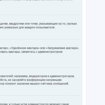
очки, квадратики или точки, указывающие на то, сколько
чно уникально для каждого пользователя.
ватар», «Удалённая аватара» или «Загружаемая аватара».
ьзовать аватары, свяжитесь с администратором
ователей: например, модераторов и администраторов.
уйста, не засоряйте конференцию ненужными
тор понизят значение вашего счётчика сообщений.
орму, и только если администратор включил такую