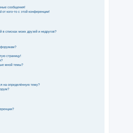
чные сообщения!
 от кого-то с этой конференции!
й в списках моих друзей и недругов?
и форумам?
стую страницу!
и?
ные мной темы?
ься на определённую тему?
форум?
ференции?