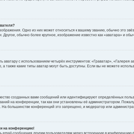
ователя?
зображения. Одно из них может относиться к вашему званию, обычно это звёзд
. Другое, обычно более крупное, изображение известно как «аватара» и обы
ь аватару с использованием четырёх инструментов: «Граватар», «Галерея а
, а также какие типы аватар могут быть доступны. Если вы не можете испол
чество созданных вами сообщений или идентифицируют определённых польз
аний на конференции, так как они установлены её администратором. Пожал
е. На большинстве конференций это запрещено, и модератор или администра
ти на конференцию!
ь email-сообщения другим пользователям через встроенную в конференцию ф