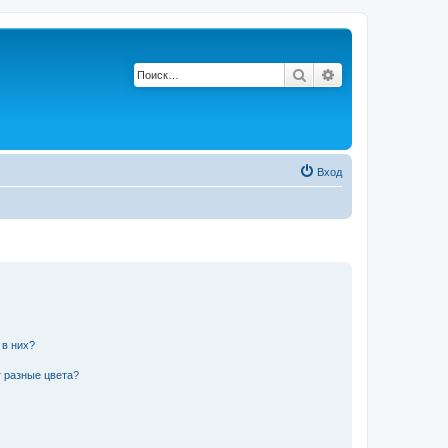
Поиск
Расширенный по
Вход
 в них?
 разные цвета?