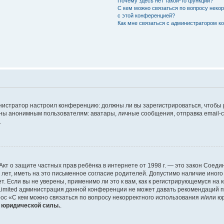
Почему здесь нет такой-то функции?
С кем можно связаться по вопросу неко
с этой конференцией?
Как мне связаться с администратором 
дминистратор настроил конференцию: должны ли вы зарегистрироваться, чтобы
 анонимным пользователям: аватары, личные сообщения, отправка email-сооб
.
 или Акт о защите частных прав ребёнка в интернете от 1998 г. — это закон Со
т, иметь на это письменное согласие родителей. Допустимо наличие иного
 Если вы не уверены, применимо ли это к вам, как к регистрирующемуся на 
Limited администрация данной конференции не может давать рекомендаций 
ос «С кем можно связаться по вопросу некорректного использования и/или ю
т юридической силы.
.