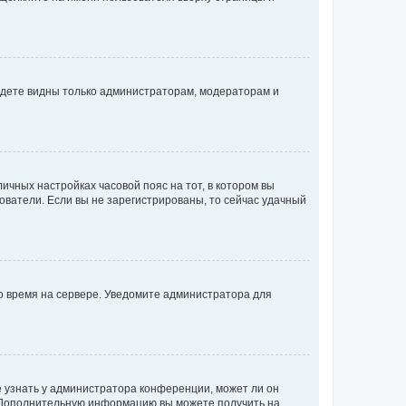
будете видны только администраторам, модераторам и
личных настройках часовой пояс на тот, в котором вы
ьзователи. Если вы не зарегистрированы, то сейчас удачный
но время на сервере. Уведомите администратора для
е узнать у администратора конференции, может ли он
к. Дополнительную информацию вы можете получить на