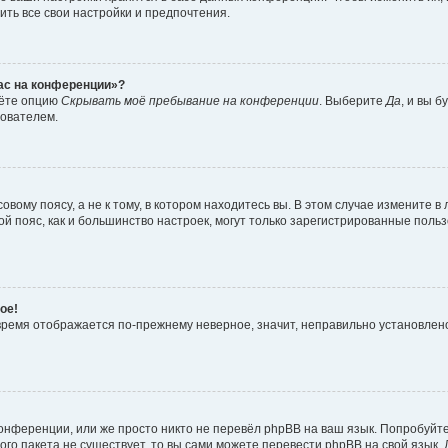
ить все свои настройки и предпочтения.
час на конференции»?
дёте опцию
Скрывать моё пребывание на конференции
. Выберите
Да
, и вы 
зователем.
вому поясу, а не к тому, в котором находитесь вы. В этом случае измените в 
овой пояс, как и большинство настроек, могут только зарегистрированные пол
ое!
о время отображается по-прежнему неверное, значит, неправильно установле
онференции, или же просто никто не перевёл phpBB на ваш язык. Попробуйт
вого пакета не существует, то вы сами можете перевести phpBB на свой язы