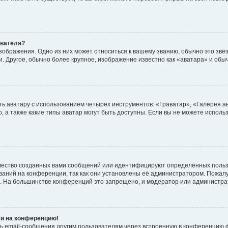
ователя?
зображения. Одно из них может относиться к вашему званию, обычно это звёзд
. Другое, обычно более крупное, изображение известно как «аватара» и обы
ь аватару с использованием четырёх инструментов: «Граватар», «Галерея а
, а также какие типы аватар могут быть доступны. Если вы не можете испол
чество созданных вами сообщений или идентифицируют определённых польз
аний на конференции, так как они установлены её администратором. Пожал
е. На большинстве конференций это запрещено, и модератор или администра
ти на конференцию!
ь email-сообщения другим пользователям через встроенную в конференцию ф