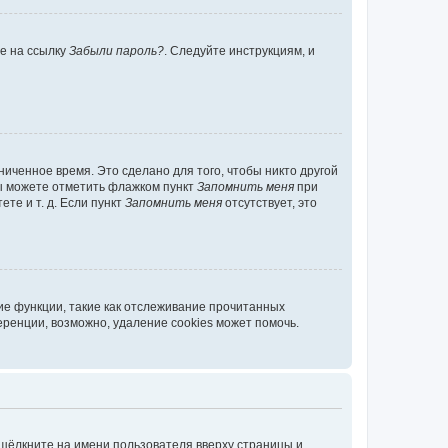
те на ссылку
Забыли пароль?
. Следуйте инструкциям, и
иченное время. Это сделано для того, чтобы никто другой
вы можете отметить флажком пункт
Запомнить меня
при
те и т. д. Если пункт
Запомнить меня
отсутствует, это
ие функции, такие как отслеживание прочитанных
ренции, возможно, удаление cookies может помочь.
 щёлкните на имени пользователя вверху страницы и