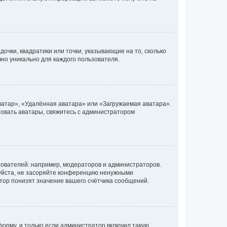
очки, квадратики или точки, указывающие на то, сколько
чно уникально для каждого пользователя.
ватар», «Удалённая аватара» или «Загружаемая аватара».
ьзовать аватары, свяжитесь с администратором
ователей: например, модераторов и администраторов.
уйста, не засоряйте конференцию ненужными
тор понизят значение вашего счётчика сообщений.
орму, и только если администратор включил такую