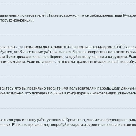
ию новых пользователей. Также возможно, что он заблокировал ваш IP-адре
атору конференции.
они верны, то возможны два варианта. Если включена поддержка COPPA и при 
уется, чтобы все новые учётные записи были активированы пользователями
ам было прислано email-сообщение, следуйте полученным инструкциям. Если
пам-фильтром. Если вы уверены, что ввели правильный адрес email, попробу
едитесь, что вы правильно вводите имя пользователя и пароль. Если данные
Также возможно, что допущена ошибка в конфигурации конференции, свяжитес
вал или удалил вашу учётную запись. Кроме того, многие конференции перио
ных. Если это произошло, попробуйте зарегистрироваться снова и активнее 