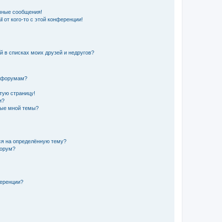
чные сообщения!
 от кого-то с этой конференции!
й в списках моих друзей и недругов?
и форумам?
стую страницу!
и?
ные мной темы?
ься на определённую тему?
форум?
ференции?