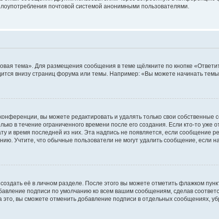
ь злоупотребления почтовой системой анонимными пользователями.
овая тема». Для размещения сообщения в теме щёлкните по кнопке «Ответит
ится внизу страниц форума или темы. Например: «Вы можете начинать темы»
конференции, вы можете редактировать и удалять только свои собственные 
ько в течение ограниченного времени после его создания. Если кто-то уже 
дату и время последней из них. Эта надпись не появляется, если сообщение 
ию. Учтите, что обычные пользователи не могут удалить сообщение, если на 
создать её в личном разделе. После этого вы можете отметить флажком пун
обавление подписи по умолчанию ко всем вашим сообщениям, сделав соотве
а это, вы сможете отменить добавление подписи в отдельных сообщениях, у