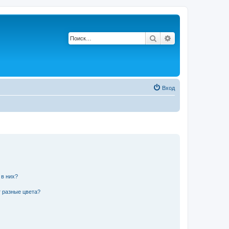
Поиск
Расширенный по
Вход
 в них?
 разные цвета?