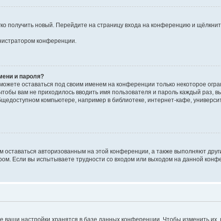
егко получить новый. Перейдите на страницу входа на конференцию и щёлкни
инистратором конференции.
мени и пароля?
сможете оставаться под своим именем на конференции только некоторое огран
 чтобы вам не приходилось вводить имя пользователя и пароль каждый раз, 
щедоступном компьютере, например в библиотеке, интернет-кафе, университе
ам оставаться авторизованным на этой конференции, а также выполняют друг
ом. Если вы испытываете трудности со входом или выходом на данной конфе
е ваши настройки хранятся в базе данных конференции. Чтобы изменить их,