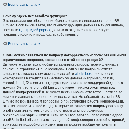
Вернуться к началу
Почему здесь нет такой-то функции?
Это программное обеспечение было создано и лицензировано phpBB
Limited. Если вы считаете, что какая-то функция должна быть добавлена,
посетите
Центр идей phpBB
, где можно отдать свой голос за уже
поданные идеи или предложить собственные.
Вернуться к началу
С кем можно связаться по вопросу некорректного использования и/или
юридических вопросов, связанных с этой конференцией?
Вы можете связаться с любым из администраторов, перечисленных в
списке на странице «Наша команда». Если вы не получили ответа,
свяжитесь с владельцем домена (сделайте
whois lookup
) или, если
конференция находится на бесплатном домене (например, chat.ru,
Yahoo!, free.fr, f2s.com и т. п.), с руководством или техподдержкой данного
домена. Учтите, что phpBB Limited
не имеет никакого контроля над
данной конференцией
и не может нести никакой ответственности за то,
кем и как данная конференция используется. Не обращайтесь к phpBB
Limited по юридическим вопросам (о приостановке работы конференции,
ответственности за неё и т. д.), которые
не относятся напрямую
к сайту
phpBB.com или которые частично относятся к программному
обеспечению phpBB Limited. Если же вы всё-таки пошлёте email в адрес
phpBB Limited об использовании данной конференции
третьей стороной
,
то не ждите подробного письма, или вы можете вообще не получить