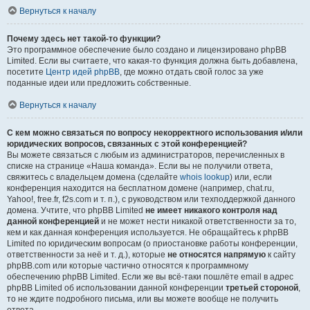
Вернуться к началу
Почему здесь нет такой-то функции?
Это программное обеспечение было создано и лицензировано phpBB
Limited. Если вы считаете, что какая-то функция должна быть добавлена,
посетите
Центр идей phpBB
, где можно отдать свой голос за уже
поданные идеи или предложить собственные.
Вернуться к началу
С кем можно связаться по вопросу некорректного использования и/или
юридических вопросов, связанных с этой конференцией?
Вы можете связаться с любым из администраторов, перечисленных в
списке на странице «Наша команда». Если вы не получили ответа,
свяжитесь с владельцем домена (сделайте
whois lookup
) или, если
конференция находится на бесплатном домене (например, chat.ru,
Yahoo!, free.fr, f2s.com и т. п.), с руководством или техподдержкой данного
домена. Учтите, что phpBB Limited
не имеет никакого контроля над
данной конференцией
и не может нести никакой ответственности за то,
кем и как данная конференция используется. Не обращайтесь к phpBB
Limited по юридическим вопросам (о приостановке работы конференции,
ответственности за неё и т. д.), которые
не относятся напрямую
к сайту
phpBB.com или которые частично относятся к программному
обеспечению phpBB Limited. Если же вы всё-таки пошлёте email в адрес
phpBB Limited об использовании данной конференции
третьей стороной
,
то не ждите подробного письма, или вы можете вообще не получить