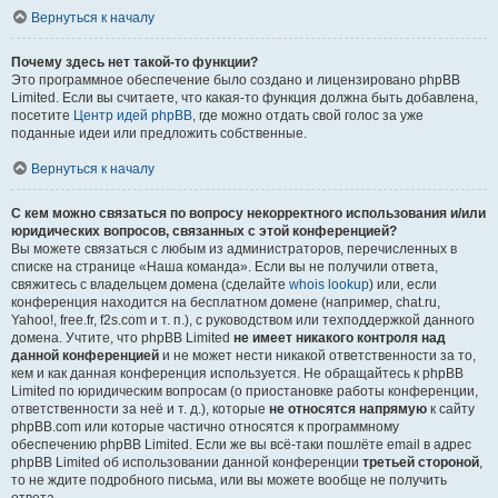
Вернуться к началу
Почему здесь нет такой-то функции?
Это программное обеспечение было создано и лицензировано phpBB
Limited. Если вы считаете, что какая-то функция должна быть добавлена,
посетите
Центр идей phpBB
, где можно отдать свой голос за уже
поданные идеи или предложить собственные.
Вернуться к началу
С кем можно связаться по вопросу некорректного использования и/или
юридических вопросов, связанных с этой конференцией?
Вы можете связаться с любым из администраторов, перечисленных в
списке на странице «Наша команда». Если вы не получили ответа,
свяжитесь с владельцем домена (сделайте
whois lookup
) или, если
конференция находится на бесплатном домене (например, chat.ru,
Yahoo!, free.fr, f2s.com и т. п.), с руководством или техподдержкой данного
домена. Учтите, что phpBB Limited
не имеет никакого контроля над
данной конференцией
и не может нести никакой ответственности за то,
кем и как данная конференция используется. Не обращайтесь к phpBB
Limited по юридическим вопросам (о приостановке работы конференции,
ответственности за неё и т. д.), которые
не относятся напрямую
к сайту
phpBB.com или которые частично относятся к программному
обеспечению phpBB Limited. Если же вы всё-таки пошлёте email в адрес
phpBB Limited об использовании данной конференции
третьей стороной
,
то не ждите подробного письма, или вы можете вообще не получить