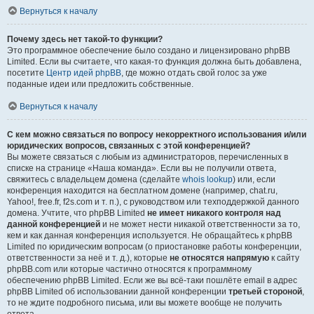
Вернуться к началу
Почему здесь нет такой-то функции?
Это программное обеспечение было создано и лицензировано phpBB
Limited. Если вы считаете, что какая-то функция должна быть добавлена,
посетите
Центр идей phpBB
, где можно отдать свой голос за уже
поданные идеи или предложить собственные.
Вернуться к началу
С кем можно связаться по вопросу некорректного использования и/или
юридических вопросов, связанных с этой конференцией?
Вы можете связаться с любым из администраторов, перечисленных в
списке на странице «Наша команда». Если вы не получили ответа,
свяжитесь с владельцем домена (сделайте
whois lookup
) или, если
конференция находится на бесплатном домене (например, chat.ru,
Yahoo!, free.fr, f2s.com и т. п.), с руководством или техподдержкой данного
домена. Учтите, что phpBB Limited
не имеет никакого контроля над
данной конференцией
и не может нести никакой ответственности за то,
кем и как данная конференция используется. Не обращайтесь к phpBB
Limited по юридическим вопросам (о приостановке работы конференции,
ответственности за неё и т. д.), которые
не относятся напрямую
к сайту
phpBB.com или которые частично относятся к программному
обеспечению phpBB Limited. Если же вы всё-таки пошлёте email в адрес
phpBB Limited об использовании данной конференции
третьей стороной
,
то не ждите подробного письма, или вы можете вообще не получить