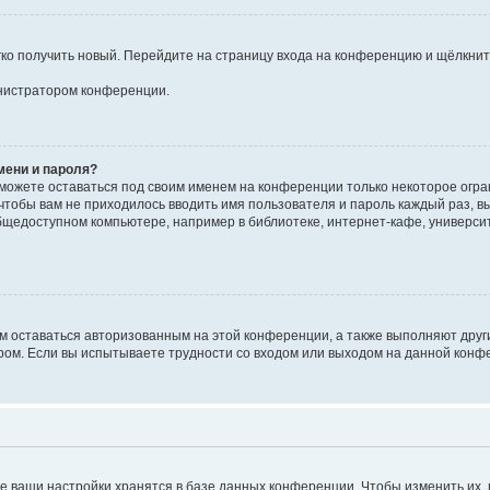
егко получить новый. Перейдите на страницу входа на конференцию и щёлкни
инистратором конференции.
мени и пароля?
сможете оставаться под своим именем на конференции только некоторое огран
 чтобы вам не приходилось вводить имя пользователя и пароль каждый раз, 
щедоступном компьютере, например в библиотеке, интернет-кафе, университе
ам оставаться авторизованным на этой конференции, а также выполняют друг
ом. Если вы испытываете трудности со входом или выходом на данной конфе
е ваши настройки хранятся в базе данных конференции. Чтобы изменить их,