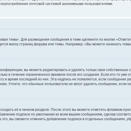
ь злоупотребления почтовой системой анонимными пользователями.
овая тема». Для размещения сообщения в теме щёлкните по кнопке «Ответит
ится внизу страниц форума или темы. Например: «Вы можете начинать темы»
конференции, вы можете редактировать и удалять только свои собственные 
ько в течение ограниченного времени после его создания. Если кто-то уже 
дату и время последней из них. Эта надпись не появляется, если сообщение 
ию. Учтите, что обычные пользователи не могут удалить сообщение, если на 
создать её в личном разделе. После этого вы можете отметить флажком пун
обавление подписи по умолчанию ко всем вашим сообщениям, сделав соотве
а это, вы сможете отменить добавление подписи в отдельных сообщениях, у