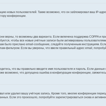
ию новых пользователей. Также возможно, что он заблокировал ваш IP-адре
атору конференции.
они верны, то возможны два варианта. Если включена поддержка COPPA и при 
уется, чтобы все новые учётные записи были активированы пользователями
ам было прислано email-сообщение, следуйте полученным инструкциям. Если
пам-фильтром. Если вы уверены, что ввели правильный адрес email, попробу
едитесь, что вы правильно вводите имя пользователя и пароль. Если данные
Также возможно, что допущена ошибка в конфигурации конференции, свяжитес
вал или удалил вашу учётную запись. Кроме того, многие конференции перио
ных. Если это произошло, попробуйте зарегистрироваться снова и активнее 