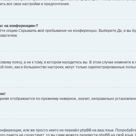
ить все свои настройки и предпочтения.
час на конференции»?
дёте опцию
Скрывать моё пребывание на конференции
. Выберите
Да
, и вы 
зователем.
вому поясу, а не к тому, в котором находитесь вы. В этом случае измените в 
овой пояс, как и большинство настроек, могут только зарегистрированные пол
ое!
о время отображается по-прежнему неверное, значит, неправильно установле
онференции, или же просто никто не перевёл phpBB на ваш язык. Попробуйт
вого пакета не существует, то вы сами можете перевести phpBB на свой язы