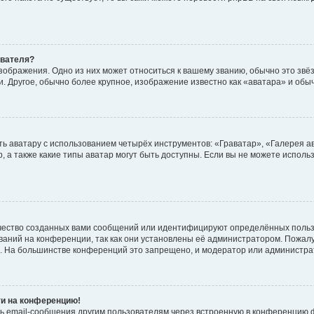
ователя?
зображения. Одно из них может относиться к вашему званию, обычно это звёзд
. Другое, обычно более крупное, изображение известно как «аватара» и обы
ь аватару с использованием четырёх инструментов: «Граватар», «Галерея а
, а также какие типы аватар могут быть доступны. Если вы не можете испол
чество созданных вами сообщений или идентифицируют определённых польз
аний на конференции, так как они установлены её администратором. Пожал
е. На большинстве конференций это запрещено, и модератор или администра
ти на конференцию!
ь email-сообщения другим пользователям через встроенную в конференцию ф