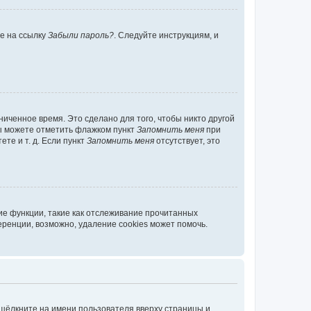
те на ссылку
Забыли пароль?
. Следуйте инструкциям, и
иченное время. Это сделано для того, чтобы никто другой
вы можете отметить флажком пункт
Запомнить меня
при
те и т. д. Если пункт
Запомнить меня
отсутствует, это
ие функции, такие как отслеживание прочитанных
ренции, возможно, удаление cookies может помочь.
 щёлкните на имени пользователя вверху страницы и