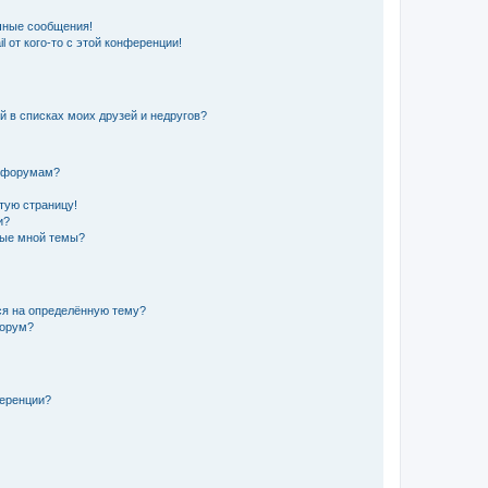
чные сообщения!
 от кого-то с этой конференции!
й в списках моих друзей и недругов?
и форумам?
стую страницу!
и?
ные мной темы?
ься на определённую тему?
форум?
ференции?