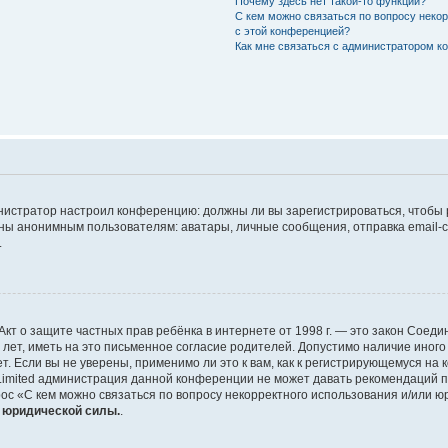
Почему здесь нет такой-то функции?
С кем можно связаться по вопросу неко
с этой конференцией?
Как мне связаться с администратором 
дминистратор настроил конференцию: должны ли вы зарегистрироваться, чтобы
 анонимным пользователям: аватары, личные сообщения, отправка email-сооб
.
 или Акт о защите частных прав ребёнка в интернете от 1998 г. — это закон Со
т, иметь на это письменное согласие родителей. Допустимо наличие иного
 Если вы не уверены, применимо ли это к вам, как к регистрирующемуся на 
Limited администрация данной конференции не может давать рекомендаций 
ос «С кем можно связаться по вопросу некорректного использования и/или ю
т юридической силы.
.