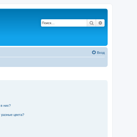
Поиск
Расширенный по
Вход
 в них?
 разные цвета?