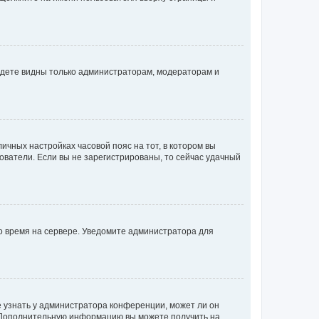
будете видны только администраторам, модераторам и
личных настройках часовой пояс на тот, в котором вы
ьзователи. Если вы не зарегистрированы, то сейчас удачный
но время на сервере. Уведомите администратора для
е узнать у администратора конференции, может ли он
к. Дополнительную информацию вы можете получить на